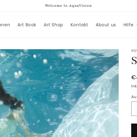
Welcome to AquaVision
ionen
Art Book
Art Shop
Kontakt
About us
Hilfe
AQ
S
N
€
P
Ink
Au