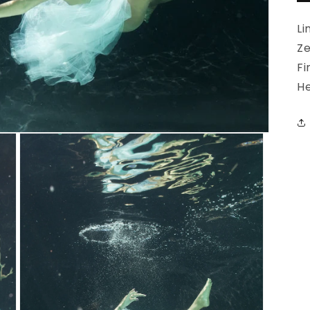
Li
Ze
Fi
He