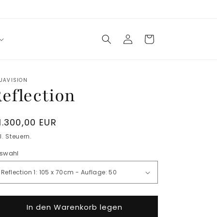
Einloggen
Warenkorb
UAVISION
eflection
ormaler
1.300,00 EUR
reis
l. Steuern.
swahl
In den Warenkorb legen