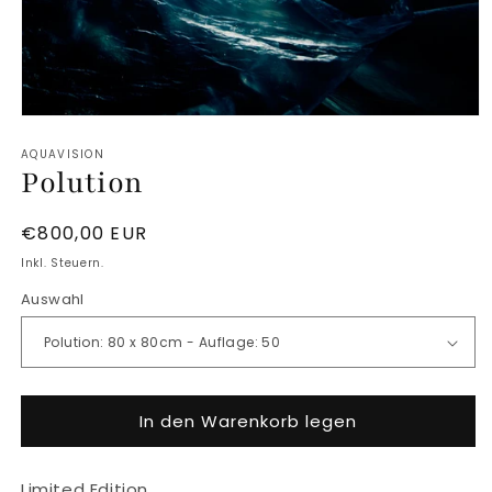
Medien
1
AQUAVISION
in
Polution
Modal
öffnen
Normaler
€800,00 EUR
Preis
Inkl. Steuern.
Auswahl
In den Warenkorb legen
Limited Edition