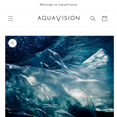
Direkt
Welcome to AquaVision
zum
Inhalt
Warenkorb
duktinformationen
ingen