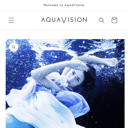
Direkt
Welcome to AquaVision
zum
Inhalt
Warenkorb
duktinformationen
ingen