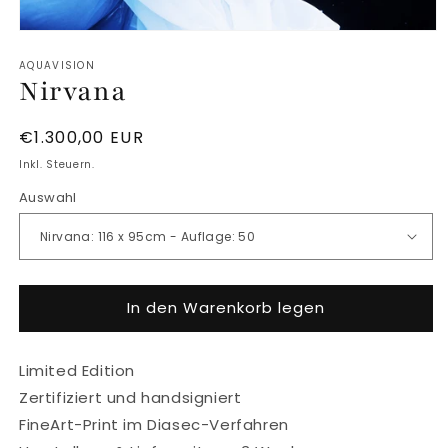
Medien
1
AQUAVISION
in
Nirvana
Modal
öffnen
Normaler
€1.300,00 EUR
Preis
Inkl. Steuern.
Auswahl
In den Warenkorb legen
Limited Edition
Zertifiziert und handsigniert
FineArt-Print im Diasec-Verfahren