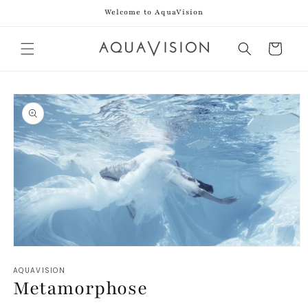
Direkt
Welcome to AquaVision
zum
Inhalt
Warenkorb
duktinformationen
ingen
Medien
1
AQUAVISION
in
Metamorphose
Modal
öffnen