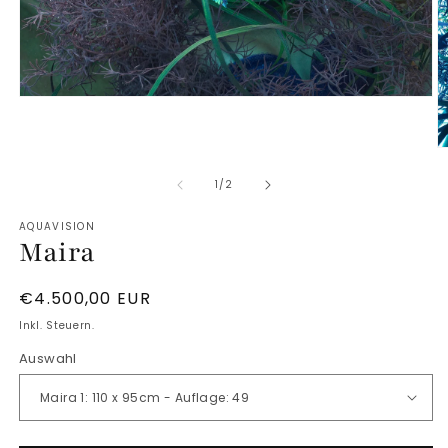
Medien
1
in
M
Modal
2
öffnen
von
1
/
2
in
M
AQUAVISION
ö
Maira
Normaler
€4.500,00 EUR
Preis
Inkl. Steuern.
Auswahl